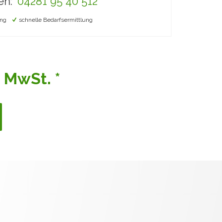
en:
04281 95 40 512
ng
schnelle Bedarfsermittlung
 MwSt. *