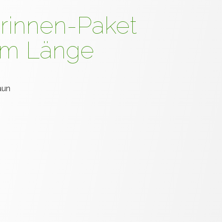
rinnen-Paket
 8m Länge
aun