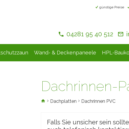
günstige Preise
04281 95 40 512
tschutzzaun
Wand- & Deckenpaneele
HPL-Bauko
Dachrinnen-P
Dachplatten
Dachrinnen PVC
Falls Sie unsicher sein sollt