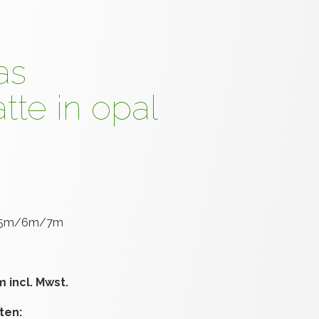
as
tte in opal
/5m/6m/7m
 incl. Mwst.
ten: