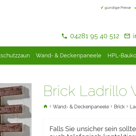
günstige Preise
04281 95 40 512
tschutzzaun
Wand- & Deckenpaneele
HPL-Bauko
Brick Ladrillo 
Wand- & Deckenpaneele
Brick
Lad
Falls Sie unsicher sein sollt