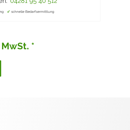
en:
04281 95 40 512
ng
schnelle Bedarfsermittlung
 MwSt. *