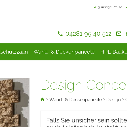
günstige Preise
04281 95 40 512
tschutzzaun
Wand- & Deckenpaneele
HPL-Bauko
Design Conce
Wand- & Deckenpaneele
Design
Falls Sie unsicher sein sollt