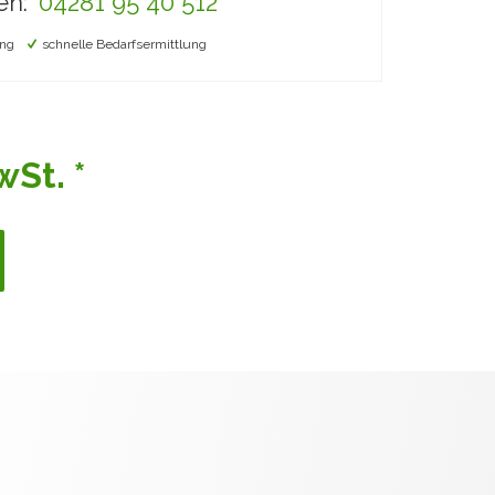
en:
04281 95 40 512
ng
schnelle Bedarfsermittlung
St. *