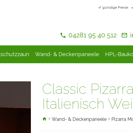
günstige Preise
04281 95 40 512
tschutzzaun
Wand- & Deckenpaneele
HPL-Bauko
Classic Pizar
Italienisch We
Wand- & Deckenpaneele
Pizarra M