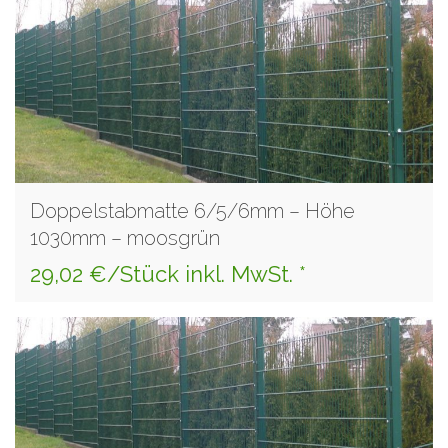
Doppelstabmatte 6/5/6mm – Höhe
1030mm – moosgrün
29,02 €/Stück inkl. MwSt. *