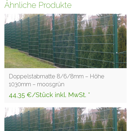
Ähnliche Produkte
Doppelstabmatte 8/6/8mm – Höhe
1030mm – moosgrün
44,35 €/Stück inkl. MwSt. *