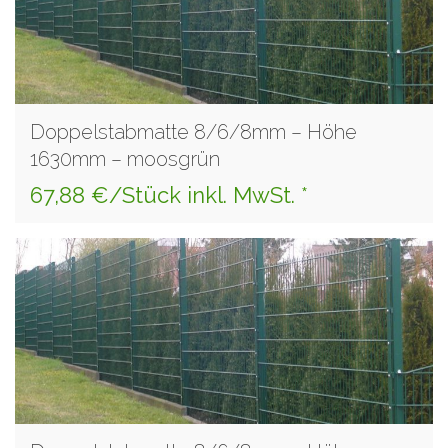
Doppelstabmatte 8/6/8mm – Höhe
1630mm – moosgrün
67,88 €/Stück inkl. MwSt. *