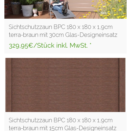
Sichtschutzzaun BPC 180 x 180 x 1,9cm
terra-braun mit 30cm Glas-Designeinsatz
329,95€/Stück inkl. MwSt. *
Sichtschutzzaun BPC 180 x 180 x 1,9cm
terra-braun mit 15cm Glas-Designeinsatz