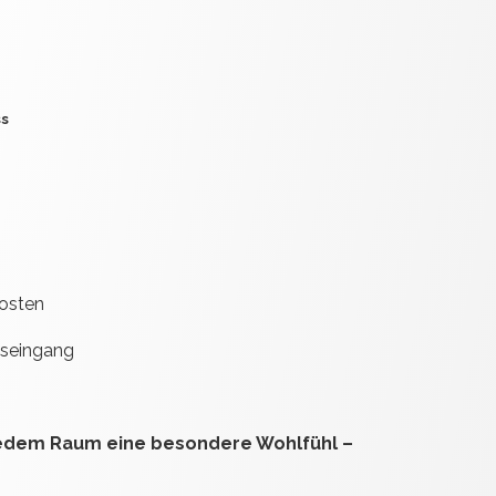
ss
kosten
gseingang
jedem Raum eine besondere Wohlfühl –