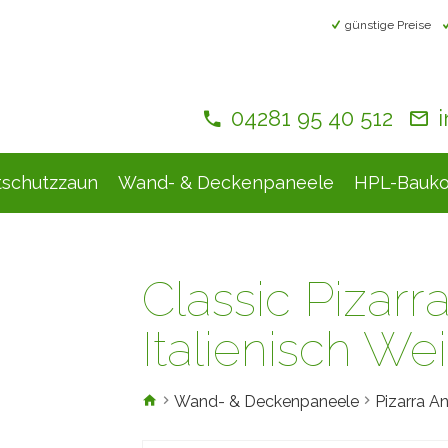
günstige Preise
04281 95 40 512
tschutzzaun
Wand- & Deckenpaneele
HPL-Bauko
Classic Pizarr
Italienisch We
Wand- & Deckenpaneele
Pizarra A